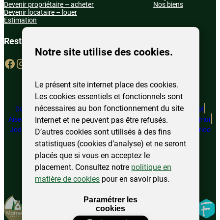
Devenir propriétaire – acheter
Nos biens
Devenir locataire – louer
Estimation
Restons connecté
Notre site utilise des cookies.
Le présent site internet place des cookies.
Les cookies essentiels et fonctionnels sont
nécessaires au bon fonctionnement du site
Doische
Marcinelle
Juprelle
Couvin
Perwez
Sambreville
Châtelet
Internet et ne peuvent pas être refusés.
Aiseau-Presles
Florennes
Philippeville
Floreffe
Fosses-la-Ville
Namur
Jodoigne
Ottignies – LLN
Eghezée
Beauvechain
Charleroi
Waterloo
D’autres cookies sont utilisés à des fins
statistiques (cookies d’analyse) et ne seront
placés que si vous en acceptez le
placement. Consultez notre
politique en
©
2025
Mamertin. Tous droits réservés.
matière de cookies
pour en savoir plus.
Mentions légales
Politique de confidentialité
Plan du site
Modifier
Paramétrer les
Fidelo
mes
cookies
préférences