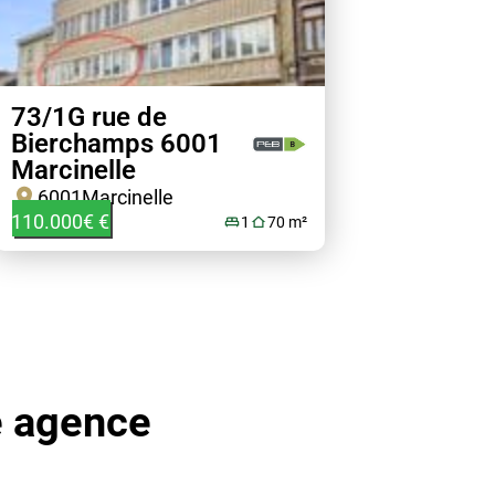
73/1G rue de
Bierchamps 6001
Marcinelle
6001
Marcinelle
110.000€ €
1
70 m²
e agence