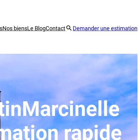
s
Nos biens
Le Blog
Contact
Demander une estimation
tin
Marcinelle
mation rapide