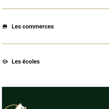
Situé à quelques minutes à pied de la gare de Charleroi
des trains réguliers desservent notamment Bruxelles, Na
correspondances avec le réseau de bus et le métro léger
et les communes voisines de l’agglomération. Cette proxi
Les commerces
ce soit pour le travail, les études ou les loisirs.
Marcinelle bénéficie de nombreux commerces de proximi
restaurants et services du quotidien, facilement accessi
Les écoles
La commune offre plusieurs établissements scolaires, 
scolarité complète à proximité du domicile.