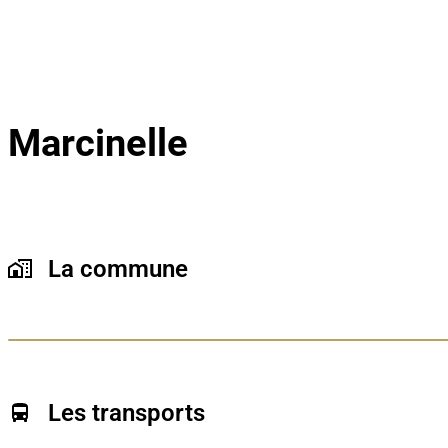
Marcinelle
La commune
Quartier résidentiel de la ville de Charleroi, Marcine
axes routiers vers Charleroi et le reste du Hainaut.
Les transports