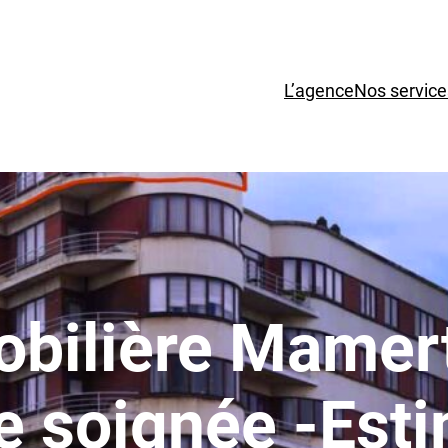
L’agence
Nos service
bilière Mamer
e soignée -Esti