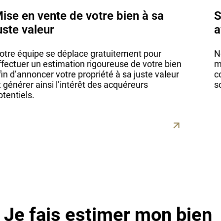
ise en vente de votre bien à sa
S
uste valeur
a
otre équipe se déplace gratuitement pour
N
ffectuer un estimation rigoureuse de votre bien
m
fin d’annoncer votre propriété à sa juste valeur
c
t générer ainsi l’intérêt des acquéreurs
s
otentiels.
Je fais estimer mon bien