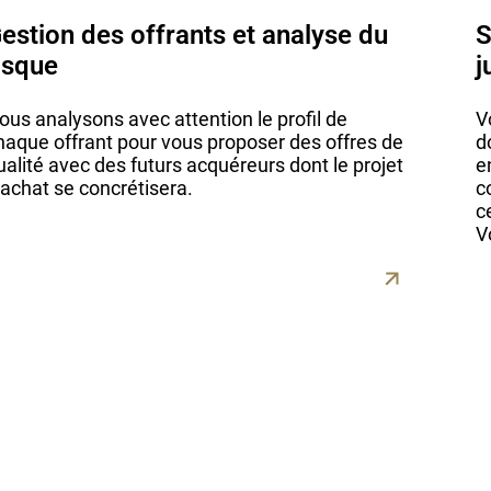
estion des offrants et analyse du
S
isque
j
ous analysons avec attention le profil de
V
haque offrant pour vous proposer des offres de
d
ualité avec des futurs acquéreurs dont le projet
e
’achat se concrétisera.
c
c
V