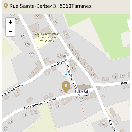
Rue Sainte-Barbe
43
–
5060
Tamines
+
−