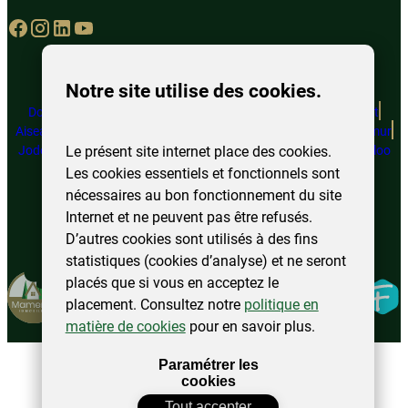
Notre site utilise des cookies.
Doische
Marcinelle
Juprelle
Couvin
Perwez
Sambreville
Châtelet
Aiseau-Presles
Florennes
Philippeville
Floreffe
Fosses-la-Ville
Namur
Jodoigne
Ottignies – LLN
Eghezée
Beauvechain
Charleroi
Waterloo
Le présent site internet place des cookies.
Les cookies essentiels et fonctionnels sont
nécessaires au bon fonctionnement du site
Internet et ne peuvent pas être refusés.
©
2025
Mamertin. Tous droits réservés.
D’autres cookies sont utilisés à des fins
Mentions légales
Politique de confidentialité
Plan du site
statistiques (cookies d’analyse) et ne seront
Modifier
placés que si vous en acceptez le
Fidelo
mes
placement. Consultez notre
politique en
préférences
matière de cookies
pour en savoir plus.
d\’utilisation
Paramétrer les
cookies
Tout accepter