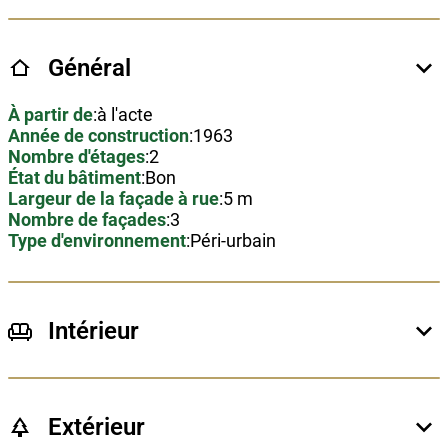
Général
À partir de
:
à l'acte
Année de construction
:
1963
Nombre d'étages
:
2
État du bâtiment
:
Bon
Largeur de la façade à rue
:
5 m
Nombre de façades
:
3
Type d'environnement
:
Péri-urbain
Intérieur
Surface habitable
:
107 m²
Surface du salon
:
12 m²
Surface de la salle à manger
:
14 m²
Type de cuisine
:
équipée
Extérieur
Surface de la cuisine
:
14 m²