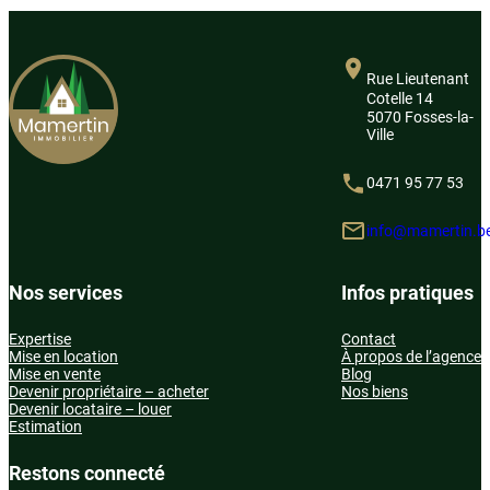
Rue Lieutenant
Cotelle 14
5070 Fosses-la-
Ville
0471 95 77 53
info@mamertin.b
Nos services
Infos pratiques
Expertise
Contact
Mise en location
À propos de l’agence
Mise en vente
Blog
Devenir propriétaire – acheter
Nos biens
Devenir locataire – louer
Estimation
Restons connecté