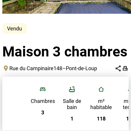
Vendu
Maison 3 chambres
Rue du Campinaire
148
–
Pont-de-Loup
Chambres
Salle de
m²
m²
bain
habitable
ter
3
1
118
1