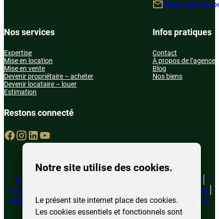
info@mamertin.b
Nos services
Infos pratiques
Expertise
Contact
Mise en location
À propos de l’agence
Mise en vente
Blog
Devenir propriétaire – acheter
Nos biens
Devenir locataire – louer
Estimation
Restons connecté
Notre site utilise des cookies.
Doische
Marcinelle
Juprelle
Couvin
Perwez
Sambreville
Châtelet
Aiseau-Presles
Florennes
Philippeville
Floreffe
Fosses-la-Ville
Namur
Le présent site internet place des cookies.
Jodoigne
Ottignies – LLN
Eghezée
Beauvechain
Charleroi
Waterloo
Les cookies essentiels et fonctionnels sont