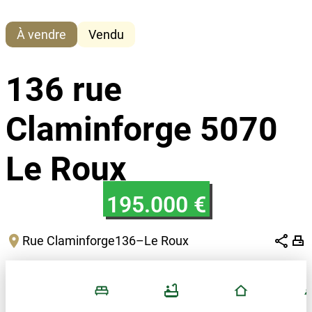
À vendre
Vendu
136 rue
Claminforge 5070
Le Roux
195.000 €
Rue Claminforge
136
–
Le Roux