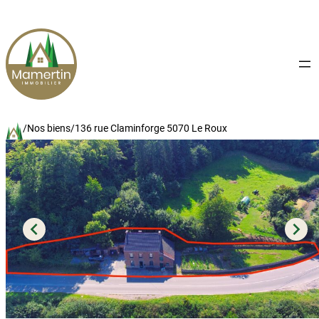
Aller
au
contenu
/
Nos biens
/
136 rue Claminforge 5070 Le Roux