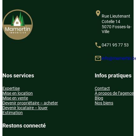
établissements secondaires et supérieurs des
communes environnantes, assurant aux familles une
offre éducative complète et de proximité.
Rue Lieutenant
Cotelle 14
5070 Fosses-la-
Ville
0471 95 77 53
info@mamertin.b
Nos services
Infos pratiques
Expertise
Contact
Mise en location
À propos de l’agence
Mise en vente
Blog
Devenir propriétaire – acheter
Nos biens
Devenir locataire – louer
Estimation
Restons connecté