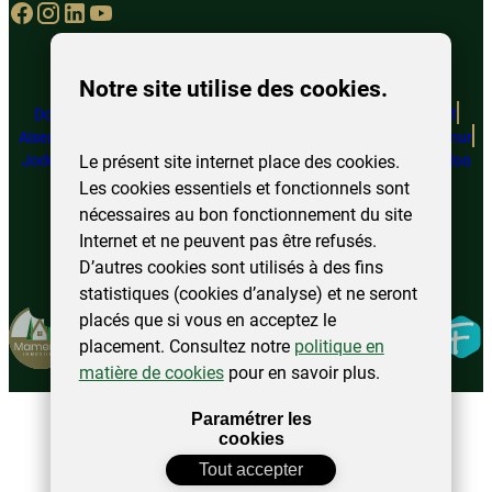
Notre site utilise des cookies.
Doische
Marcinelle
Juprelle
Couvin
Perwez
Sambreville
Châtelet
Aiseau-Presles
Florennes
Philippeville
Floreffe
Fosses-la-Ville
Namur
Le présent site internet place des cookies.
Jodoigne
Ottignies – LLN
Eghezée
Beauvechain
Charleroi
Waterloo
Les cookies essentiels et fonctionnels sont
nécessaires au bon fonctionnement du site
Internet et ne peuvent pas être refusés.
©
2025
Mamertin. Tous droits réservés.
D’autres cookies sont utilisés à des fins
Mentions légales
Politique de confidentialité
Plan du site
statistiques (cookies d’analyse) et ne seront
Modifier
placés que si vous en acceptez le
Fidelo
mes
placement. Consultez notre
politique en
préférences
matière de cookies
pour en savoir plus.
d\’utilisation
Paramétrer les
cookies
Tout accepter