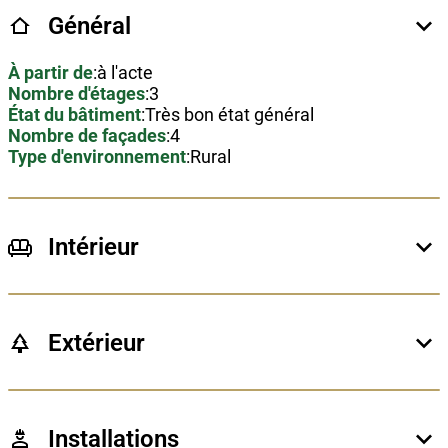
Général
À partir de
:
à l'acte
Nombre d'étages
:
3
État du bâtiment
:
Très bon état général
Nombre de façades
:
4
Type d'environnement
:
Rural
Intérieur
Surface habitable
:
179 m²
Surface du salon
:
20 m²
Surface de la salle à manger
:
19 m²
Type de cuisine
:
équipée
Extérieur
Surface de la cuisine
:
10 m²
Surface du terrain
:
1500 m²
Nombre de chambres
:
4
Surface de la chambre 1
:
19 m²
Surface de la chambre 2
:
19 m²
Installations
Surface de la chambre 3
:
8 m²