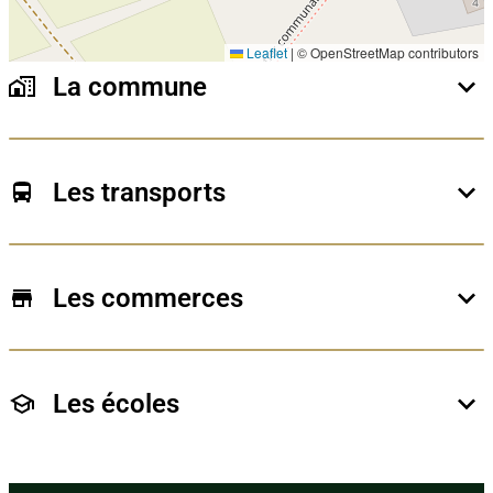
Leaflet
|
© OpenStreetMap contributors
La commune
Nichée entre Namur et Charleroi, Fosses-la-Ville séduit
par son charme historique, ses paysages verdoyants
et son atmosphère conviviale. Avec ses villages
Les transports
pittoresques, son riche patrimoine et ses quartiers
résidentiels en plein essor, la commune offre un cadre
Parfaitement située, Fosses-la-Ville bénéficie d’un
de vie idéal pour les familles, les amoureux de la
accès aisé grâce à la N98, la N90 et la proximité de
nature et les acheteurs en quête de tranquillité tout en
l’E42, permettant de rejoindre rapidement Namur,
Les commerces
restant proche des grands centres urbains.
Charleroi ou Bruxelles. La gare locale et les lignes de
bus renforcent la mobilité quotidienne pour les
La commune dispose de nombreux commerces de
déplacements scolaires ou professionnels.
proximité, supermarchés, restaurants et marchés
locaux, parfaits pour un quotidien pratique et animé.
Les écoles
Les villes voisines complètent l’offre avec des centres
commerciaux et des services variés.
Fosses-la-Ville propose plusieurs écoles maternelles
et primaires de qualité, ainsi qu’un accès facile aux