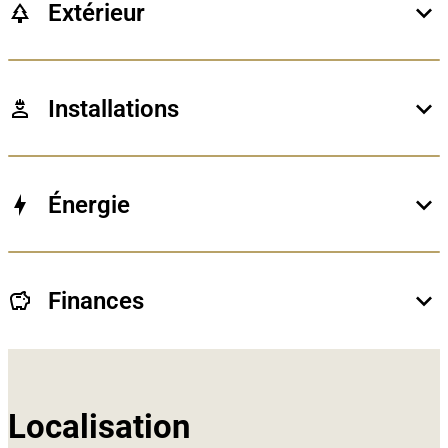
Extérieur
Installations
Câble TV
:
Oui
Internet
:
Oui
Énergie
Consommation théorique spécifique d’énergie primair
Numéro de rapport PEB
:
20230201037926
Classe énergétique
:
G
Finances
Consommation théorique totale d'énergie primaire (e-t
Localisation