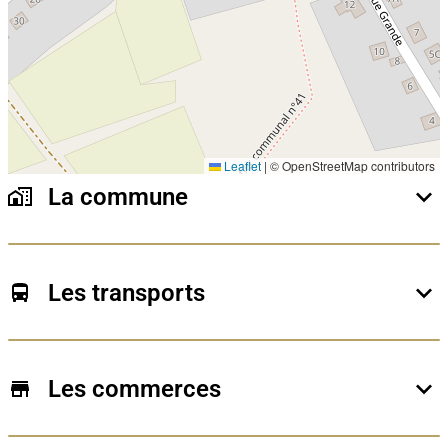
Leaflet
|
© OpenStreetMap contributors
La commune
Nichée entre Namur et Charleroi, Fosses-la-Ville séduit
par son charme historique, ses paysages verdoyants
et son atmosphère conviviale. Avec ses villages
Les transports
pittoresques, son riche patrimoine et ses quartiers
résidentiels en plein essor, la commune offre un cadre
Parfaitement située, Fosses-la-Ville bénéficie d’un
de vie idéal pour les familles, les amoureux de la
accès aisé grâce à la N98, la N90 et la proximité de
nature et les acheteurs en quête de tranquillité tout en
l’E42, permettant de rejoindre rapidement Namur,
Les commerces
restant proche des grands centres urbains.
Charleroi ou Bruxelles. La gare locale et les lignes de
bus renforcent la mobilité quotidienne pour les
La commune dispose de nombreux commerces de
déplacements scolaires ou professionnels.