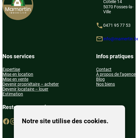
(222). Bien que…
Cotelle 14
5070 Fosses-la-
Lire la suite
Ville
0471 95 77 53
info@mamertin.b
Nos services
Infos pratiques
Expertise
Contact
Mise en location
À propos de l’agence
Mise en vente
Blog
Devenir propriétaire – acheter
Nos biens
Devenir locataire – louer
Estimation
Restons connecté
Notre site utilise des cookies.