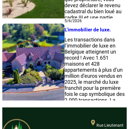
devez déclarer le revenu
cadastral du bien loué au
cadre III et une partie
5/6/2026
forfaitaire du loyer liée à la
partie meublée au cadre
L’immobilier de luxe.
VII. Si vous proposez des…
Les transactions dans
l’immobilier de luxe en
Lire la suite
Belgique atteignent un
record ! Avec 1.651
maisons et 428
appartements à plus d’un
million d’euros vendus en
2025, le marché du luxe
franchit pour la première
fois le cap symbolique des
2.000 transactions. La
majorité des transactions
se font en Flandre
(1.546), suivie de Bruxelles
(311), puis de la Wallonie
Rue Lieutenant