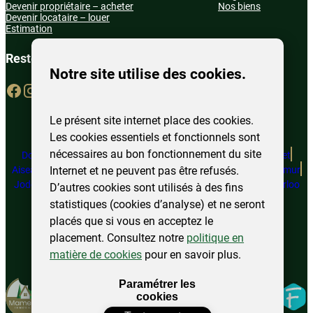
Devenir propriétaire – acheter
Nos biens
Devenir locataire – louer
Estimation
Restons connecté
Notre site utilise des cookies.
Le présent site internet place des cookies.
Les cookies essentiels et fonctionnels sont
nécessaires au bon fonctionnement du site
Doische
Marcinelle
Juprelle
Couvin
Perwez
Sambreville
Châtelet
Internet et ne peuvent pas être refusés.
Aiseau-Presles
Florennes
Philippeville
Floreffe
Fosses-la-Ville
Namur
Jodoigne
Ottignies – LLN
Eghezée
Beauvechain
Charleroi
Waterloo
D’autres cookies sont utilisés à des fins
statistiques (cookies d’analyse) et ne seront
placés que si vous en acceptez le
placement. Consultez notre
politique en
©
2025
Mamertin. Tous droits réservés.
matière de cookies
pour en savoir plus.
Mentions légales
Politique de confidentialité
Plan du site
Modifier
Paramétrer les
Fidelo
mes
cookies
préférences