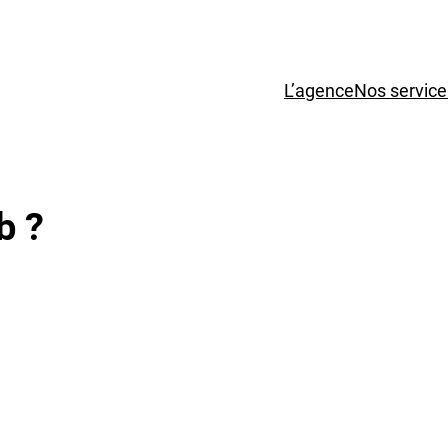
L’agence
Nos service
b ?