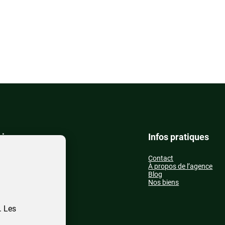
vices
Infos pratiques
Contact
cation
À propos de l’agence
nte
Blog
priétaire – acheter
Nos biens
ataire – louer
. Les