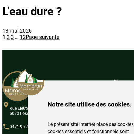
L’eau dure ?
18 mai 2026
1
2
3
…
12
Page suivante
Nos ser
Expertise
Mise en lo
Notre site utilise des cookies.
Mise en ve
Rue Lieutenant Cotelle 14
Devenir pro
Devenir loc
5070 Fosses-la-Ville
Estimation
Le présent site internet place des cookies
0471 95 77 53
cookies essentiels et fonctionnels sont